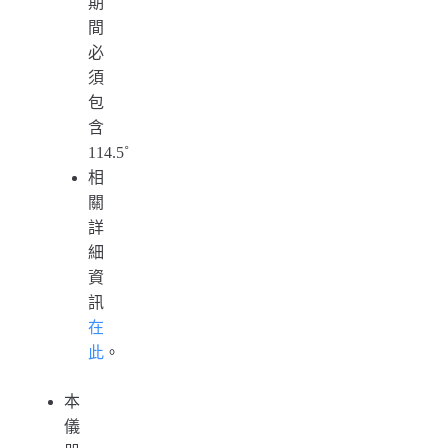
期
間
必
須
包
含
114.5˚
相
關
詳
細
資
訊
在
此
。
本
儀