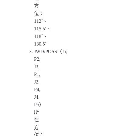
方
位：
112˚、
115.5˚、
118˚、
130.5˚
JWD/POSS（J5,
P2,
J3,
P1,
J2,
P4,
J4,
P5）
所
在
方
位：