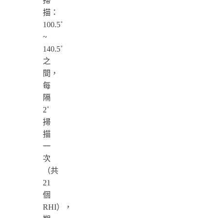
掃
描：
100.5˚
~
140.5˚
之
間，
每
隔
2˚
掃
描
一
次
（共
21
個
RHI），