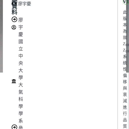
v1
細
L
廖宇慶
資
料
此
版
廖
本
宇
為
慶
就
國
Z
H
立
Z
D
中
系
央
統
性
大
偏
學
移
大
與
氣
衰
科
減
學
進
學
行
品
系
質
參