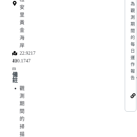
為
安
觀
里
測
黃
期
金
間
海
的
每
岸
日
,
,
22.9217
運
120.1747
49
作
m
報
備
告
註
觀
測
期
間
的
掃
描