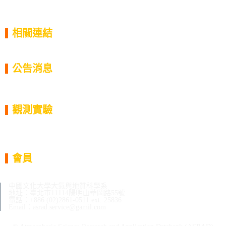
相關連結
ASRAD
ASRAD-Archive
公告消息
系統公告
實驗公告
天氣報告
觀測實驗
過往實驗列表
儀器/資料集
歷史任務
實驗人員
會員
登入/登出
會員中心
中國文化大學大氣與地質科學系
地址：臺北市11114陽明山華岡路55號
電話：+886 (02)2861-0511 ext. 25836
Email：asrad.service@gamil.com