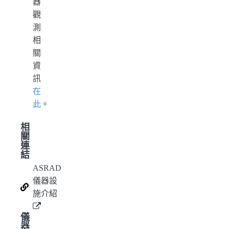
器
觀
測
相
關
資
訊
在
此
。
相
關
連
結
ASRAD
儀器設
施介紹
儀
器