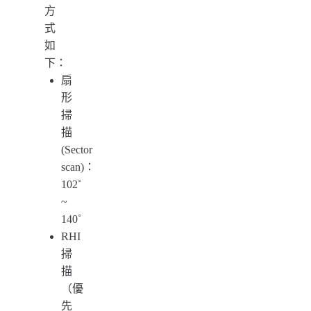
方
式
如
下：
扇
形
掃
描
(Sector
scan)：
102˚
~
140˚
RHI
掃
描
（優
先