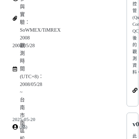
控
與
管
實
(Qu
驗：
Con
SoWMEX/TiMREX
QC
2008
後
的
2008/05/28
觀
觀
測
測
時
資
間
料
(UTC+8)：
2008/05/28
~
台
南
市
2025-05-20
v0
南
(略)
區
此
松