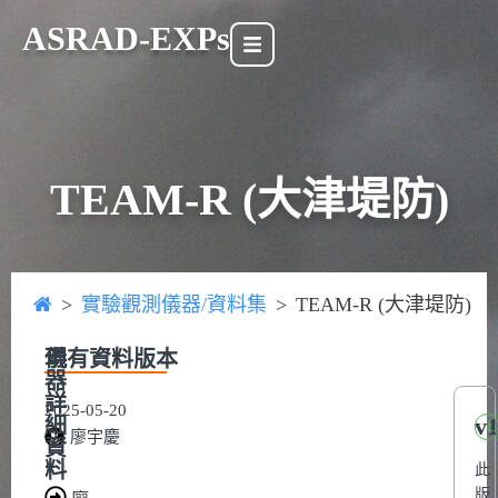
ASRAD-EXPs
TEAM-R (大津堤防)
>
實驗觀測儀器/資料集
>
TEAM-R (大津堤防)
現有資料版本
儀
器
詳
2025-05-20
v1
細
L
廖宇慶
資
料
此
版