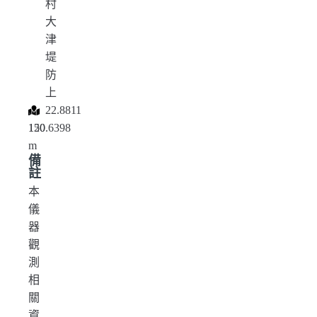
村
大
津
堤
防
上
,
,
22.8811
120.6398
150
m
備
註
本
儀
器
觀
測
相
關
資