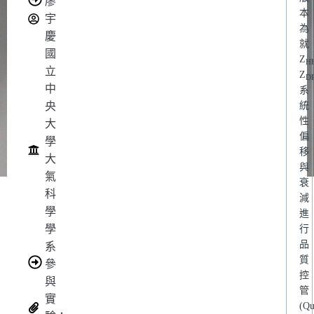
廖
本
宇
為
慶
就
國
Z
H
立
Z
D
中
系
央
統
性
大
偏
學
移
大
與
氣
衰
科
減
學
進
學
行
品
系
質
參
控
與
管
實
(Qu