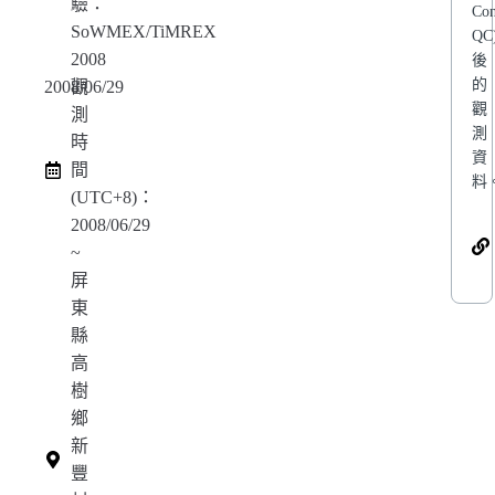
驗：
Con
SoWMEX/TiMREX
QC
2008
後
的
2008/06/29
觀
觀
測
測
時
資
間
料
(UTC+8)：
2008/06/29
~
屏
東
縣
高
樹
鄉
新
豐