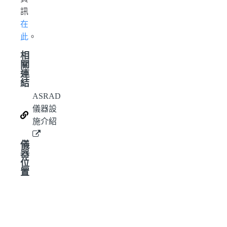
訊
在
此
。
相
關
連
結
ASRAD
儀器設
施介紹
儀
器
位
置