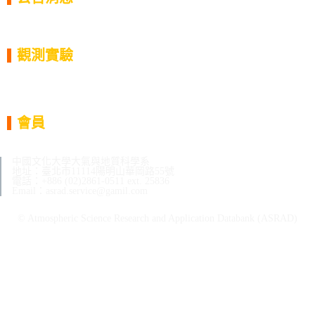
系統公告
實驗公告
天氣報告
觀測實驗
過往實驗列表
儀器/資料集
歷史任務
實驗人員
會員
登入/登出
會員中心
中國文化大學大氣與地質科學系
地址：臺北市11114陽明山華岡路55號
電話：+886 (02)2861-0511 ext. 25836
Email：asrad.service@gamil.com
© Atmospheric Science Research and Application Databank (ASRAD)