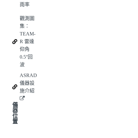
雨率
觀測圖
集：
TEAM-
R 雷達
仰角
0.5°回
波
ASRAD
儀器設
施介紹
儀
器
位
置