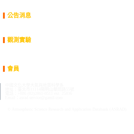
ASRAD-Archive
公告消息
系統公告
實驗公告
天氣報告
觀測實驗
過往實驗列表
儀器/資料集
歷史任務
實驗人員
會員
登入/登出
會員中心
中國文化大學大氣與地質科學系
地址：臺北市11114陽明山華岡路55號
電話：+886 (02)2861-0511 ext. 25836
Email：asrad.service@gamil.com
© Atmospheric Science Research and Application Databank (ASRAD)