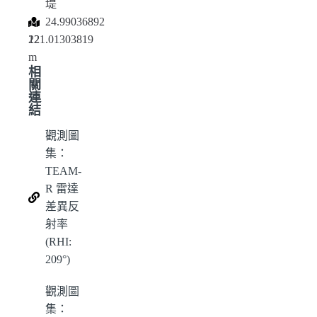
堤
,
,
24.99036892
121.01303819
22
m
相
關
連
結
觀測圖
集：
TEAM-
R 雷達
差異反
射率
(RHI:
209°)
觀測圖
集：