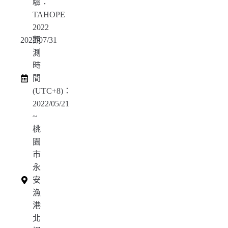
驗：
TAHOPE
2022
2022/07/31
觀
測
時
間
(UTC+8)：
2022/05/21
~
桃
園
市
永
安
漁
港
北