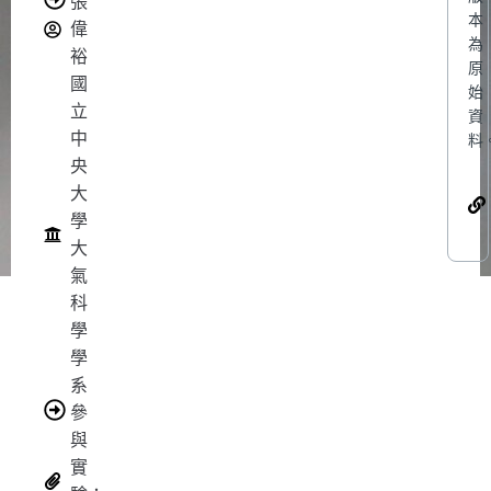
張
本
偉
為
裕
原
國
始
立
資
中
料
央
大
學
大
氣
科
學
學
系
參
與
實