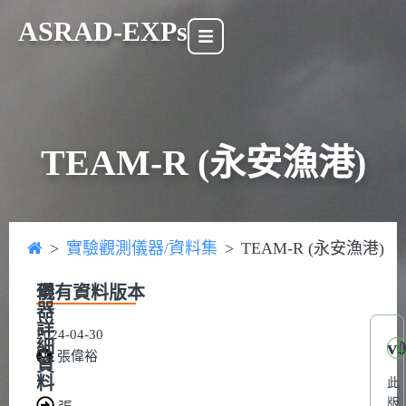
ASRAD-EXPs
TEAM-R (永安漁港)
>
實驗觀測儀器/資料集
>
TEAM-R (永安漁港)
現有資料版本
儀
器
詳
2024-04-30
v
細
L
張偉裕
資
料
此
版